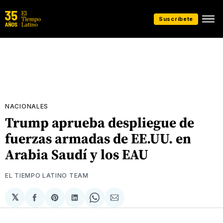
Suscríbete
NACIONALES
Trump aprueba despliegue de
fuerzas armadas de EE.UU. en
Arabia Saudí y los EAU
EL TIEMPO LATINO TEAM
𝕏
Compartir
Share
Compartir
Share
Compartir
en
on
en
on
via
Facebook
Pinterest
LinkedIn
WhatsApp
Email