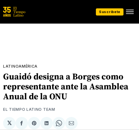
Suscríbete
LATINOAMÉRICA
Guaidó designa a Borges como
representante ante la Asamblea
Anual de la ONU
EL TIEMPO LATINO TEAM
𝕏
Compartir
Share
Compartir
Share
Compartir
en
on
en
on
via
Facebook
Pinterest
LinkedIn
WhatsApp
Email