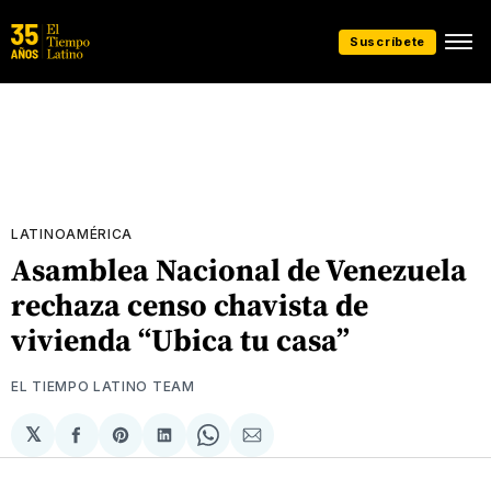
Suscríbete
LATINOAMÉRICA
Asamblea Nacional de Venezuela
rechaza censo chavista de
vivienda “Ubica tu casa”
EL TIEMPO LATINO TEAM
𝕏
Compartir
Share
Compartir
Share
Compartir
en
on
en
on
via
Facebook
Pinterest
LinkedIn
WhatsApp
Email