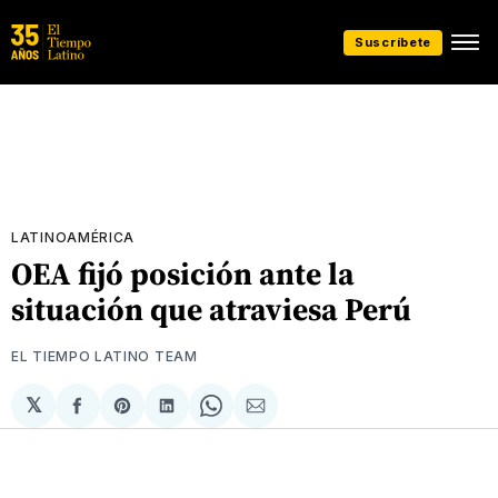
Suscríbete
LATINOAMÉRICA
OEA fijó posición ante la
situación que atraviesa Perú
EL TIEMPO LATINO TEAM
𝕏
Compartir
Share
Compartir
Share
Compartir
en
on
en
on
via
Facebook
Pinterest
LinkedIn
WhatsApp
Email