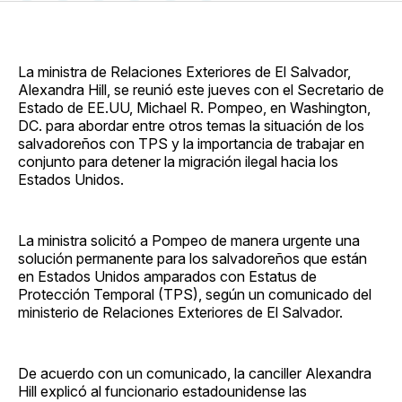
en
on
en
on
via
Facebook
Pinterest
LinkedIn
WhatsApp
Email
La ministra de Relaciones Exteriores de El Salvador,
Alexandra Hill, se reunió este jueves con el Secretario de
Estado de EE.UU, Michael R. Pompeo, en Washington,
DC. para abordar entre otros temas la situación de los
salvadoreños con TPS y la importancia de trabajar en
conjunto para detener la migración ilegal hacia los
Estados Unidos.
La ministra solicitó a Pompeo de manera urgente una
solución permanente para los salvadoreños que están
en Estados Unidos amparados con Estatus de
Protección Temporal (TPS), según un comunicado del
ministerio de Relaciones Exteriores de El Salvador.
De acuerdo con un comunicado, la canciller Alexandra
Hill explicó al funcionario estadounidense las