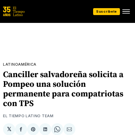
Suscríbete
LATINOAMÉRICA
Canciller salvadoreña solicita a
Pompeo una solución
permanente para compatriotas
con TPS
EL TIEMPO LATINO TEAM
𝕏
Compartir
Share
Compartir
Share
Compartir