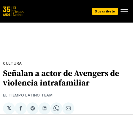
Suscríbete
CULTURA
Señalan a actor de Avengers de
violencia intrafamiliar
EL TIEMPO LATINO TEAM
𝕏
Compartir
Share
Compartir
Share
Compartir
en
on
en
on
via
Facebook
Pinterest
LinkedIn
WhatsApp
Email