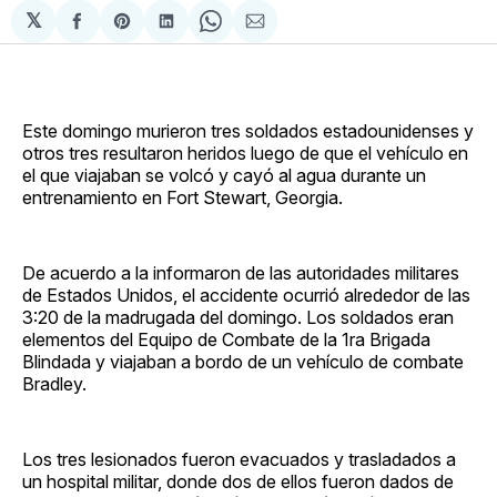
𝕏
Compartir
Share
Compartir
Share
Compartir
en
on
en
on
via
Facebook
Pinterest
LinkedIn
WhatsApp
Email
Este domingo murieron tres soldados estadounidenses y
otros tres resultaron heridos luego de que el vehículo en
el que viajaban se volcó y cayó al agua durante un
entrenamiento en Fort Stewart, Georgia.
De acuerdo a la informaron de las autoridades militares
de Estados Unidos, el accidente ocurrió alrededor de las
3:20 de la madrugada del domingo. Los soldados eran
elementos del Equipo de Combate de la 1ra Brigada
Blindada y viajaban a bordo de un vehículo de combate
Bradley.
Los tres lesionados fueron evacuados y trasladados a
un hospital militar, donde dos de ellos fueron dados de