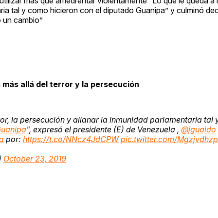
tilizar más que amedrentar violentamente “Lo que le queda a l
taria tal y como hicieron con el diputado Guanipa” y culminó de
o un cambio”
más allá del terror y la persecución
ror, la persecución y allanar la inmunidad parlamentaria tal 
uanipa
", expresó el presidente (E) de Venezuela ,
@jguaido
a
por:
https://t.co/NNcz4JdCPW
pic.twitter.com/Mgzjvdhz
)
October 23, 2019