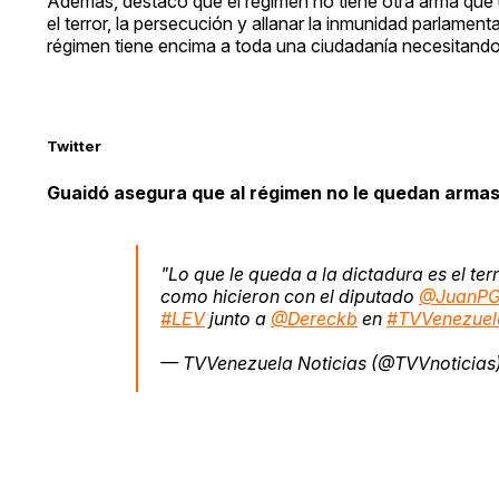
Además, destaco que el régimen no tiene otra arma que u
el terror, la persecución y allanar la inmunidad parlamen
régimen tiene encima a toda una ciudadanía necesitand
Twitter
Guaidó asegura que al régimen no le quedan armas 
"Lo que le queda a la dictadura es el ter
como hicieron con el diputado
@JuanPG
#LEV
junto a
@Dereckb
en
#TVVenezuel
— TVVenezuela Noticias (@TVVnoticias