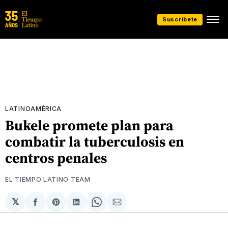
Suscríbete
LATINOAMÉRICA
Bukele promete plan para
combatir la tuberculosis en
centros penales
EL TIEMPO LATINO TEAM
𝕏
Compartir
Share
Compartir
Share
Compartir
en
on
en
on
via
Facebook
Pinterest
LinkedIn
WhatsApp
Email