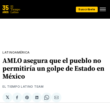
Suscríbete
LATINOAMÉRICA
AMLO asegura que el pueblo no
permitiría un golpe de Estado en
México
EL TIEMPO LATINO TEAM
𝕏
Compartir
Share
Compartir
Share
Compartir
en
on
en
on
via
Facebook
Pinterest
LinkedIn
WhatsApp
Email