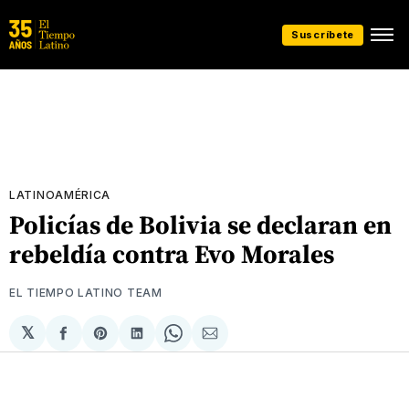
Suscríbete
LATINOAMÉRICA
Policías de Bolivia se declaran en
rebeldía contra Evo Morales
EL TIEMPO LATINO TEAM
𝕏
Compartir
Share
Compartir
Share
Compartir
en
on
en
on
via
Facebook
Pinterest
LinkedIn
WhatsApp
Email