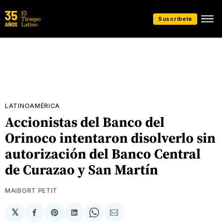
Suscríbete
LATINOAMÉRICA
Accionistas del Banco del
Orinoco intentaron disolverlo sin
autorización del Banco Central
de Curazao y San Martín
MAIBORT PETIT
𝕏
Compartir
Share
Compartir
Share
Compartir