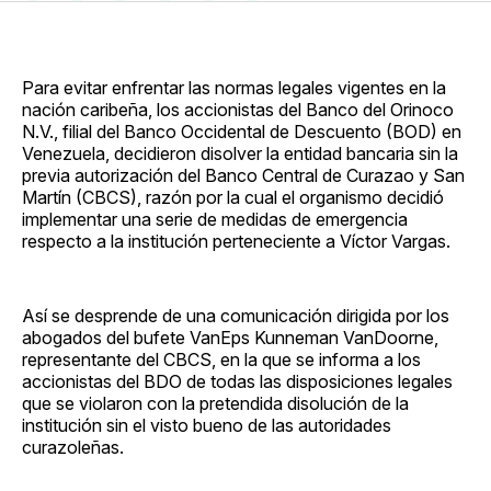
en
on
en
on
via
Facebook
Pinterest
LinkedIn
WhatsApp
Email
Para evitar enfrentar las normas legales vigentes en la
nación caribeña, los accionistas del Banco del Orinoco
N.V., filial del Banco Occidental de Descuento (BOD) en
Venezuela, decidieron disolver la entidad bancaria sin la
previa autorización del Banco Central de Curazao y San
Martín (CBCS), razón por la cual el organismo decidió
implementar una serie de medidas de emergencia
respecto a la institución perteneciente a Víctor Vargas.
Así se desprende de una comunicación dirigida por los
abogados del bufete VanEps Kunneman VanDoorne,
representante del CBCS, en la que se informa a los
accionistas del BDO de todas las disposiciones legales
que se violaron con la pretendida disolución de la
institución sin el visto bueno de las autoridades
curazoleñas.