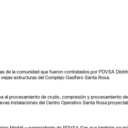
sonas de la comunidad que fueron contratados por PDVSA Distr
s viejas estructuras del Complejo Gasífero Santa Rosa.
ba al procesamiento de crudo, compresión y procesamiento de
evas instalaciones del Centro Operativo Santa Rosa proyecta
ceslao Madail —expresidente de PDVSA Gas que también ocupó