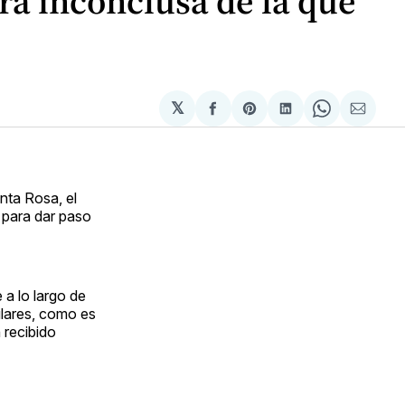
a inconclusa de la que
𝕏
Compartir
Share
Compartir
Share
Compa
en
on
en
on
via
Facebook
Pinterest
LinkedIn
WhatsApp
Email
nta Rosa, el
 para dar paso
 a lo largo de
ulares, como es
 recibido