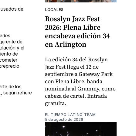
acusados de
LOCALES
Rosslyn Jazz Fest
2026: Plena Libre
encabeza edición 34
dades
gerente de
en Arlington
lación y el
miento de
La edición 34 del Rosslyn
 cometer
Jazz Fest llega el 12 de
breprecio.
septiembre a Gateway Park
con Plena Libre, banda
rte de los
nominada al Grammy, como
, según refiere
cabeza de cartel. Entrada
gratuita.
EL TIEMPO LATINO TEAM
5 de agosto de 2026