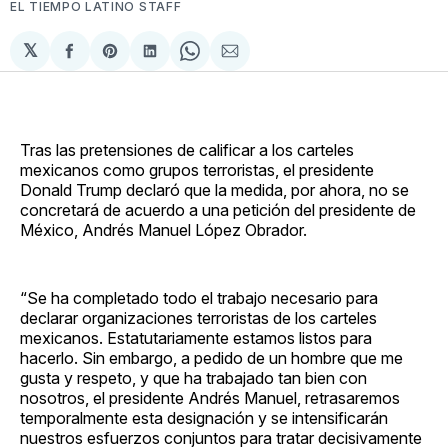
EL TIEMPO LATINO STAFF
𝕏
Compartir
Share
Compartir
Share
Compartir
en
on
en
on
via
Facebook
Pinterest
LinkedIn
WhatsApp
Email
Tras las pretensiones de calificar a los carteles
mexicanos como grupos terroristas, el presidente
Donald Trump declaró que la medida, por ahora, no se
concretará de acuerdo a una petición del presidente de
México, Andrés Manuel López Obrador.
“Se ha completado todo el trabajo necesario para
declarar organizaciones terroristas de los carteles
mexicanos. Estatutariamente estamos listos para
hacerlo. Sin embargo, a pedido de un hombre que me
gusta y respeto, y que ha trabajado tan bien con
nosotros, el presidente Andrés Manuel, retrasaremos
temporalmente esta designación y se intensificarán
nuestros esfuerzos conjuntos para tratar decisivamente