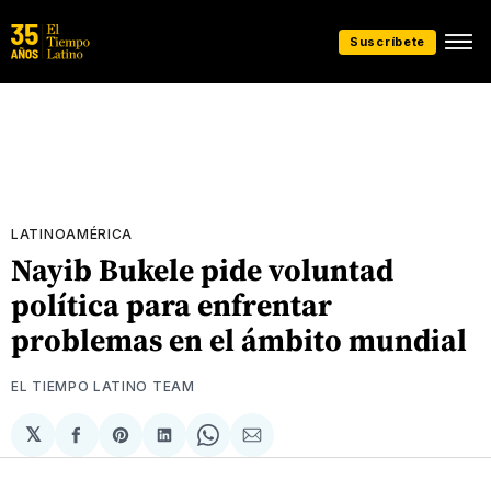
Suscríbete
LATINOAMÉRICA
Nayib Bukele pide voluntad
política para enfrentar
problemas en el ámbito mundial
EL TIEMPO LATINO TEAM
𝕏
Compartir
Share
Compartir
Share
Compartir
en
on
en
on
via
Facebook
Pinterest
LinkedIn
WhatsApp
Email