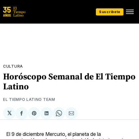
Suscríbete
CULTURA
Horóscopo Semanal de El Tiempo
Latino
EL TIEMPO LATINO TEAM
𝕏
Compartir
Share
Compartir
Share
Compartir
en
on
en
on
via
Facebook
Pinterest
LinkedIn
WhatsApp
Email
El 9 de diciembre Mercurio, el planeta de la