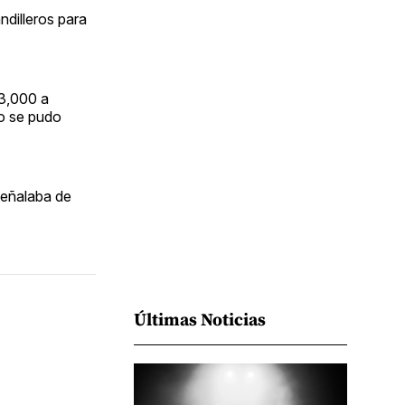
Facebook
Pinterest
LinkedIn
WhatsApp
Email
ndilleros para
$3,000 a
no se pudo
 señalaba de
Últimas Noticias