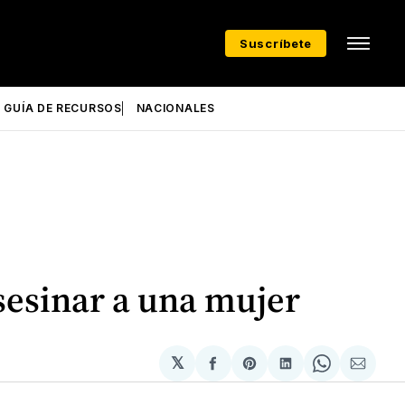
Suscríbete
GUÍA DE RECURSOS
NACIONALES
sesinar a una mujer
𝕏
Compartir
Share
Compartir
Share
Compa
en
on
en
on
via