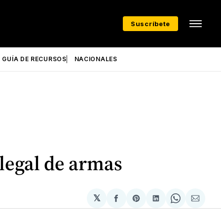
Suscríbete
GUÍA DE RECURSOS
NACIONALES
ilegal de armas
𝕏
Compartir
Share
Compartir
Share
Compa
en
on
en
on
via