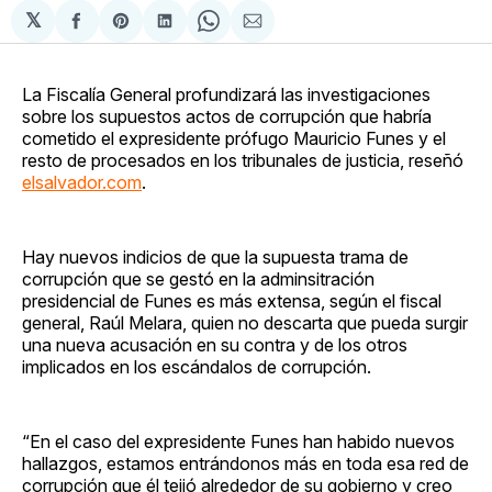
𝕏
Compartir
Share
Compartir
Share
Compartir
en
on
en
on
via
Facebook
Pinterest
LinkedIn
WhatsApp
Email
La Fiscalía General profundizará las investigaciones
sobre los supuestos actos de corrupción que habría
cometido el expresidente prófugo Mauricio Funes y el
resto de procesados en los tribunales de justicia, reseñó
elsalvador.com
.
Hay nuevos indicios de que la supuesta trama de
corrupción que se gestó en la adminsitración
presidencial de Funes es más extensa, según el fiscal
general, Raúl Melara, quien no descarta que pueda surgir
una nueva acusación en su contra y de los otros
implicados en los escándalos de corrupción.
“En el caso del expresidente Funes han habido nuevos
hallazgos, estamos entrándonos más en toda esa red de
corrupción que él tejió alrededor de su gobierno y creo