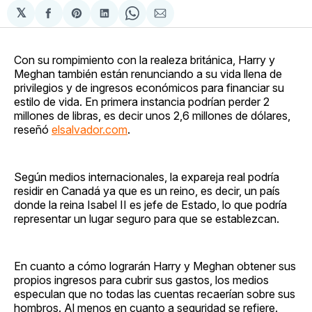
𝕏
Compartir
Share
Compartir
Share
Compartir
en
on
en
on
via
Facebook
Pinterest
LinkedIn
WhatsApp
Email
Con su rompimiento con la realeza británica, Harry y
Meghan también están renunciando a su vida llena de
privilegios y de ingresos económicos para financiar su
estilo de vida. En primera instancia podrían perder 2
millones de libras, es decir unos 2,6 millones de dólares,
reseñó
elsalvador.com
.
Según medios internacionales, la expareja real podría
residir en Canadá ya que es un reino, es decir, un país
donde la reina Isabel II es jefe de Estado, lo que podría
representar un lugar seguro para que se establezcan.
En cuanto a cómo lograrán Harry y Meghan obtener sus
propios ingresos para cubrir sus gastos, los medios
especulan que no todas las cuentas recaerían sobre sus
hombros. Al menos en cuanto a seguridad se refiere.