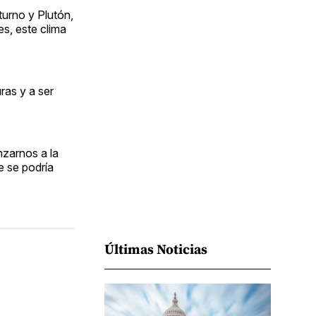
Facebook
Pinterest
LinkedIn
WhatsApp
Email
turno y Plutón,
s, este clima
ras y a ser
nzarnos a la
e se podría
Últimas Noticias