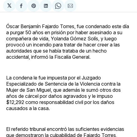
𝕏
Compartir
Share
Compartir
Share
Compartir
en
on
en
on
via
Facebook
Pinterest
LinkedIn
WhatsApp
Email
Óscar Benjamín Fajardo Torres, fue condenado este día
a purgar 50 años en prisión por haber asesinado a su
compañera de vida, Yolanda Gómez Solís, y luego
provocó un incendio para tratar de hacer creer a las
autoridades que se había trataba de un hecho
accidental, informó la Fiscalía General.
La condena le fue impuesta por el Juzgado
Especializado de Sentencia de la Violencia contra la
Mujer de San Miguel, que además le sumó otros dos
años de cárcel por daños agravados y le impuso
$12,292 como responsabilidad civil por los daños
causados a la casa.
El referido tribunal encontró las suficientes evidencias
que demostraron la culpabilidad de Fajardo Torres,