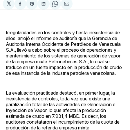
𝕏
Compartir
Share
Compartir
Share
Compartir
en
on
en
on
via
Facebook
Pinterest
LinkedIn
WhatsApp
Email
Irregularidades en los controles y hasta inexistencia de
ellos, arrojó el informe de auditoría que la Gerencia de
Auditoría Interna Occidente de Petróleos de Venezuela
S.A., llevó a cabo sobre el proceso de operaciones y
mantenimiento de los sistemas de generación de vapor
de la empresa mixta Petrocabimas S.A., lo cual se
traduce en un fuerte impacto en la producción de crudo
de esa instancia de la industria petrolera venezolana.
La evaluación practicada destacó, en primer lugar, la
inexistencia de controles, toda vez que existe una
paralización total de las actividades de Generación e
Inyección de Vapor, lo que afecta la producción
estimada de crudo en 7.931,4 MBD. Es decir, los
auditores constataron el incumplimiento de la cuota de
producción de la referida empresa mixta.