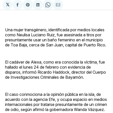
𝕏
Compartir
Share
Compartir
Share
Compartir
en
on
en
on
via
Facebook
Pinterest
LinkedIn
WhatsApp
Email
Una mujer transgénero, identificada por medios locales
como Neulisa Luciano Ruiz, fue asesinada a tiros por
presuntamente usar un baño femenino en el municipio
de Toa Baja, cerca de San Juan, capital de Puerto Rico.
El cadáver de Alexa, como era conocida la víctima, fue
hallado el lunes 24 de febrero con evidencia de
disparos, informó Ricardo Haddock, director del Cuerpo
de Investigaciones Criminales de Bayamón.
El caso conmociona a la opinión pública en la isla, de
acuerdo con la agencia Efe, y ocupa espacio en medios
internacionales por tratarse presuntamente de un crimen
de odio, según afirmó la gobernadora Wanda Vázquez.