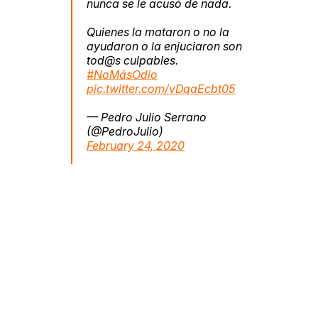
nunca se le acusó de nada.
Quienes la mataron o no la
ayudaron o la enjuciaron son
tod@s culpables.
#NoMásOdio
pic.twitter.com/vDqaEcbt05
— Pedro Julio Serrano
(@PedroJulio)
February 24, 2020