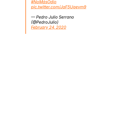
#NoMásOdio
pic.twitter.com/JaF5Uqevm9
— Pedro Julio Serrano
(@PedroJulio)
February 24, 2020