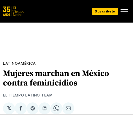
Suscríbete
LATINOAMÉRICA
Mujeres marchan en México
contra feminicidios
EL TIEMPO LATINO TEAM
𝕏
Compartir
Share
Compartir
Share
Compartir
en
on
en
on
via
Facebook
Pinterest
LinkedIn
WhatsApp
Email