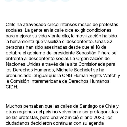
en
on
en
on
via
Facebook
Pinterest
LinkedIn
WhatsApp
Email
Chile ha atravesado cinco intensos meses de protestas
sociales. La gente en la calle dice exigir condiciones
para mejorar su vida y ante ello, la movilización ha sido
la herramienta que visibiliza el descontento. Unas 32
personas han sido asesinadas desde que el 18 de
octubre el gobierno del presidente Sebastián Piñera se
enfrenta al descontento social. La Organización de
Naciones Unidas a través de la alta Comisionada para
los Derechos Humanos, Michelle Bachelet se ha
pronunciado, al igual que la ONG Human Rights Watch y
la Comisión Interamericana de Derechos Humanos,
CIDH.
Muchos pensaban que las calles de Santiago de Chile y
otras regiones del país no volverían a ser protagonistas
de las protestas, pero una vez inició el año 2020, los
ciudadanos decidieron continuar con su agenda