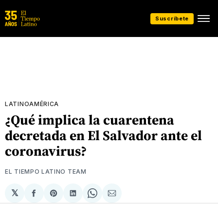
Suscríbete
LATINOAMÉRICA
¿Qué implica la cuarentena
decretada en El Salvador ante el
coronavirus?
EL TIEMPO LATINO TEAM
𝕏
Compartir
Share
Compartir
Share
Compartir
en
on
en
on
via
Facebook
Pinterest
LinkedIn
WhatsApp
Email