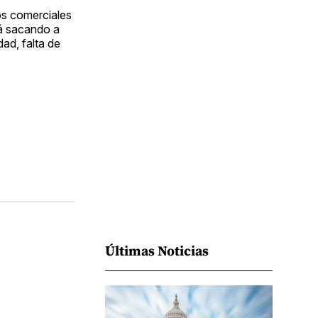
Facebook
Pinterest
LinkedIn
WhatsApp
Email
os comerciales
tá sacando a
ad, falta de
Últimas Noticias