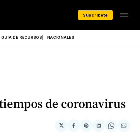
Suscríbete
GUÍA DE RECURSOS
NACIONALES
 tiempos de coronavirus
𝕏
Compartir
Share
Compartir
Share
Compa
en
on
en
on
via