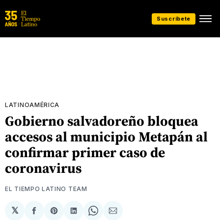
Suscríbete
LATINOAMÉRICA
Gobierno salvadoreño bloquea
accesos al municipio Metapán al
confirmar primer caso de
coronavirus
EL TIEMPO LATINO TEAM
𝕏
Compartir
Share
Compartir
Share
Compartir