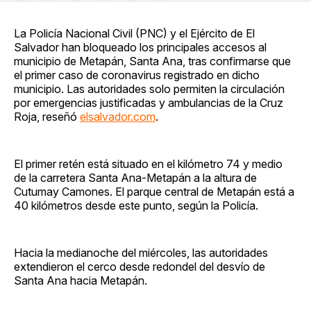
en
on
en
on
via
Facebook
Pinterest
LinkedIn
WhatsApp
Email
La Policía Nacional Civil (PNC) y el Ejército de El
Salvador han bloqueado los principales accesos al
municipio de Metapán, Santa Ana, tras confirmarse que
el primer caso de coronavirus registrado en dicho
municipio. Las autoridades solo permiten la circulación
por emergencias justificadas y ambulancias de la Cruz
Roja, reseñó
elsalvador.com
.
El primer retén está situado en el kilómetro 74 y medio
de la carretera Santa Ana-Metapán a la altura de
Cutumay Camones. El parque central de Metapán está a
40 kilómetros desde este punto, según la Policía.
Hacia la medianoche del miércoles, las autoridades
extendieron el cerco desde redondel del desvío de
Santa Ana hacia Metapán.