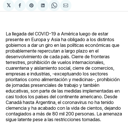
𝕏
Compartir
Share
Compartir
Share
Compartir
en
on
en
on
via
Facebook
Pinterest
LinkedIn
WhatsApp
Email
La llegada del COVID-19 a América luego de estar
presente en Europa y Asia ha obligado a los distintos
gobiernos a dar un giro en las políticas económicas que
probablemente repercutan a largo plazo en el
desenvolvimiento de cada país. Cierre de fronteras
terrestres, prohibición de vuelos internacionales,
cuarentena y aislamiento social, cierre de comercios,
empresas e industrias, -exceptuando los sectores
prioritarios como alimentación y medicinas-, prohibición
de jornadas presenciales de trabajo y también
educativas, son parte de las medidas implementadas en
casi todos los países del continente americano. Desde
Canadá hasta Argentina, el coronavirus no ha tenido
clemencia y ha acabado con la vida de cientos, dejando
contagiados a más de 80 mil 200 personas. La amenaza
sigue latente pese a las restricciones tomadas.