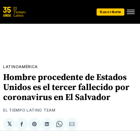
Suscríbete
LATINOAMÉRICA
Hombre procedente de Estados
Unidos es el tercer fallecido por
coronavirus en El Salvador
EL TIEMPO LATINO TEAM
𝕏
Compartir
Share
Compartir
Share
Compartir
en
on
en
on
via
Facebook
Pinterest
LinkedIn
WhatsApp
Email