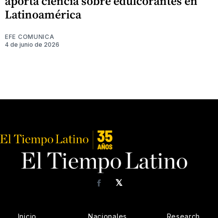
aporta ciencia sobre edulcorantes en
Latinoamérica
EFE COMUNICA
4 de junio de 2026
𝕏
Facebook
Inicio
Nacionales
Research