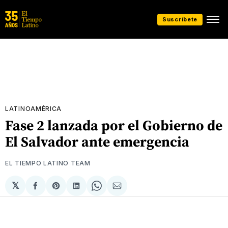
Suscríbete
LATINOAMÉRICA
Fase 2 lanzada por el Gobierno de
El Salvador ante emergencia
EL TIEMPO LATINO TEAM
𝕏
Compartir
Share
Compartir
Share
Compartir
en
on
en
on
via
Facebook
Pinterest
LinkedIn
WhatsApp
Email