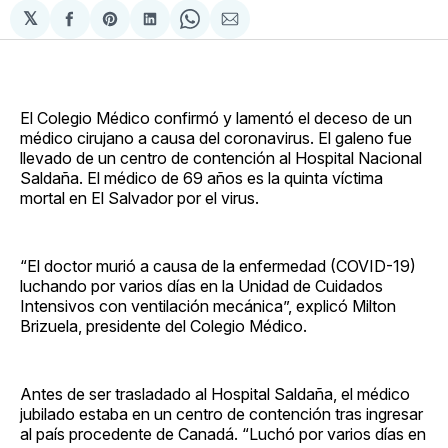
𝕏
Compartir
Share
Compartir
Share
Compartir
en
on
en
on
via
Facebook
Pinterest
LinkedIn
WhatsApp
Email
El Colegio Médico confirmó y lamentó el deceso de un
médico cirujano a causa del coronavirus. El galeno fue
llevado de un centro de contención al Hospital Nacional
Saldaña. El médico de 69 años es la quinta víctima
mortal en El Salvador por el virus.
“El doctor murió a causa de la enfermedad (COVID-19)
luchando por varios días en la Unidad de Cuidados
Intensivos con ventilación mecánica”, explicó Milton
Brizuela, presidente del Colegio Médico.
Antes de ser trasladado al Hospital Saldaña, el médico
jubilado estaba en un centro de contención tras ingresar
al país procedente de Canadá. “Luchó por varios días en