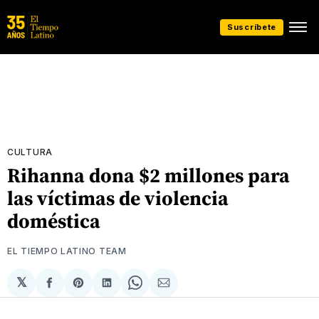
Suscríbete
CULTURA
Rihanna dona $2 millones para
las víctimas de violencia
doméstica
EL TIEMPO LATINO TEAM
𝕏
Compartir
Share
Compartir
Share
Compartir
en
on
en
on
via
Facebook
Pinterest
LinkedIn
WhatsApp
Email