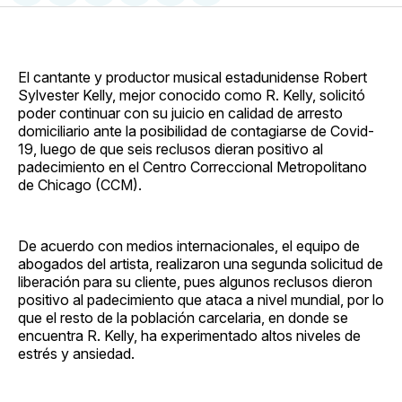
en
on
en
on
via
Facebook
Pinterest
LinkedIn
WhatsApp
Email
El cantante y productor musical estadunidense Robert
Sylvester Kelly, mejor conocido como R. Kelly, solicitó
poder continuar con su juicio en calidad de arresto
domiciliario ante la posibilidad de contagiarse de Covid-
19, luego de que seis reclusos dieran positivo al
padecimiento en el Centro Correccional Metropolitano
de Chicago (CCM).
De acuerdo con medios internacionales, el equipo de
abogados del artista, realizaron una segunda solicitud de
liberación para su cliente, pues algunos reclusos dieron
positivo al padecimiento que ataca a nivel mundial, por lo
que el resto de la población carcelaria, en donde se
encuentra R. Kelly, ha experimentado altos niveles de
estrés y ansiedad.