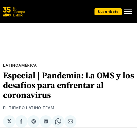
Suscríbete
LATINOAMÉRICA
Especial | Pandemia: La OMS y los
desafíos para enfrentar al
coronavirus
EL TIEMPO LATINO TEAM
𝕏
Compartir
Share
Compartir
Share
Compartir
en
on
en
on
via
Facebook
Pinterest
LinkedIn
WhatsApp
Email