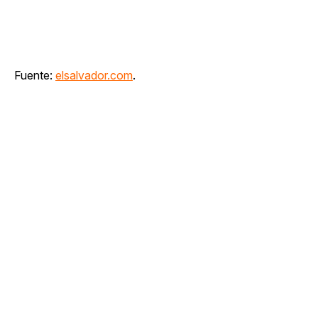
Fuente:
elsalvador.com
.