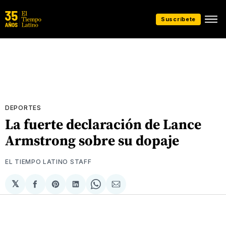
Suscríbete
DEPORTES
La fuerte declaración de Lance
Armstrong sobre su dopaje
EL TIEMPO LATINO STAFF
𝕏
Compartir
Share
Compartir
Share
Compartir
en
on
en
on
via
Facebook
Pinterest
LinkedIn
WhatsApp
Email