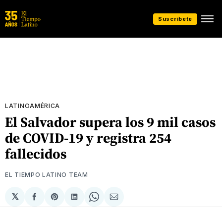
Suscríbete
LATINOAMÉRICA
El Salvador supera los 9 mil casos
de COVID-19 y registra 254
fallecidos
EL TIEMPO LATINO TEAM
𝕏
Compartir
Share
Compartir
Share
Compartir
en
on
en
on
via
Facebook
Pinterest
LinkedIn
WhatsApp
Email