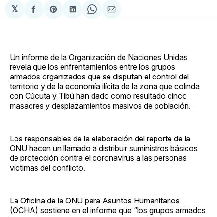
𝕏
Compartir
Share
Compartir
Share
Compartir
en
on
en
on
via
Facebook
Pinterest
LinkedIn
WhatsApp
Email
Un informe de la Organización de Naciones Unidas
revela que los enfrentamientos entre los grupos
armados organizados que se disputan el control del
territorio y de la economía ilícita de la zona que colinda
con Cúcuta y Tibú han dado como resultado cinco
masacres y desplazamientos masivos de población.
Los responsables de la elaboración del reporte de la
ONU hacen un llamado a distribuir suministros básicos
de protección contra el coronavirus a las personas
víctimas del conflicto.
La Oficina de la ONU para Asuntos Humanitarios
(OCHA) sostiene en el informe que “los grupos armados