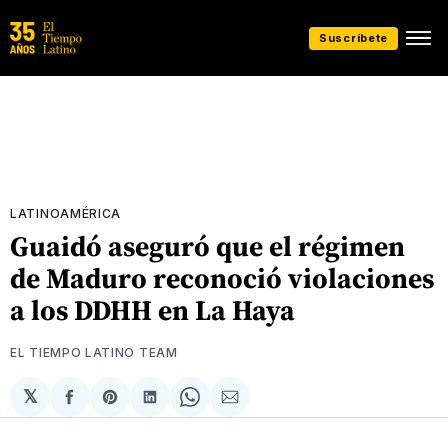
Suscríbete
LATINOAMÉRICA
Guaidó aseguró que el régimen
de Maduro reconoció violaciones
a los DDHH en La Haya
EL TIEMPO LATINO TEAM
𝕏
Compartir
Share
Compartir
Share
Compartir
en
on
en
on
via
Facebook
Pinterest
LinkedIn
WhatsApp
Email