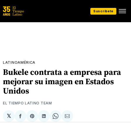
Suscríbete
LATINOAMÉRICA
Bukele contrata a empresa para
mejorar su imagen en Estados
Unidos
EL TIEMPO LATINO TEAM
𝕏
Compartir
Share
Compartir
Share
Compartir
en
on
en
on
via
Facebook
Pinterest
LinkedIn
WhatsApp
Email