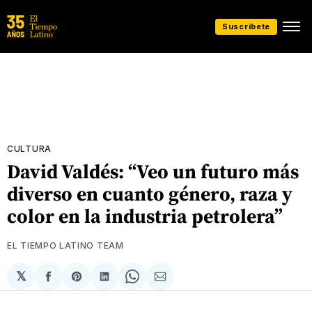
Suscríbete
CULTURA
David Valdés: “Veo un futuro más
diverso en cuanto género, raza y
color en la industria petrolera”
EL TIEMPO LATINO TEAM
𝕏
Compartir
Share
Compartir
Share
Compartir
en
on
en
on
via
Facebook
Pinterest
LinkedIn
WhatsApp
Email