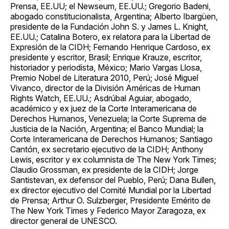
Prensa, EE.UU; el Newseum, EE.UU.; Gregorio Badeni,
abogado constitucionalista, Argentina; Alberto Ibargüen,
presidente de la Fundación John S. y James L. Knight,
EE.UU.; Catalina Botero, ex relatora para la Libertad de
Expresión de la CIDH; Fernando Henrique Cardoso, ex
presidente y escritor, Brasil; Enrique Krauze, escritor,
historiador y periodista, México; Mario Vargas Llosa,
Premio Nobel de Literatura 2010, Perú; José Miguel
Vivanco, director de la División Américas de Human
Rights Watch, EE.UU.; Asdrúbal Aguiar, abogado,
académico y ex juez de la Corte Interamericana de
Derechos Humanos, Venezuela; la Corte Suprema de
Justicia de la Nación, Argentina; el Banco Mundial; la
Corte Interamericana de Derechos Humanos; Santiago
Cantón, ex secretario ejecutivo de la CIDH; Anthony
Lewis, escritor y ex columnista de The New York Times;
Claudio Grossman, ex presidente de la CIDH; Jorge
Santistevan, ex defensor del Pueblo, Perú; Dana Bullen,
ex director ejecutivo del Comité Mundial por la Libertad
de Prensa; Arthur O. Sulzberger, Presidente Emérito de
The New York Times y Federico Mayor Zaragoza, ex
director general de UNESCO.