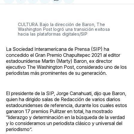
Compartir
Share
Compartir
Share
Compartir
en
on
en
on
via
Facebook
Pinterest
LinkedIn
WhatsApp
Email
CULTURA. Bajo la dirección de Baron, The
Washington Post logró una transición exitosa
hacia las plataformas digitales/SIP
La Sociedad Interamericana de Prensa (SIP) ha
concedido el Gran Premio Chapultepec 2021 al editor
estadounidense Martin (Marty) Baron, ex director
ejecutivo The Washington Post, considerado uno de los
periodistas más prominentes de su generación.
El presidente de la SIP, Jorge Canahuati, dijo que Baron,
quien ha dirigido salas de Redacción de varios diarios
estadounidenses de referencia, durante los cuales estos
ganaron 17 premios Pulitzer en total, ha mostrado
“liderazgo y determinación en la búsqueda de la verdad
y lo consideramos un periodista clásico y universal del
periodismo”.