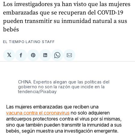
Los investigadores ya han visto que las mujeres
embarazadas que se recuperan del COVID-19
pueden transmitir su inmunidad natural a sus
bebés
EL TIEMPO LATINO STAFF
𝕏
Compartir
Share
Compartir
Share
Compartir
en
on
en
on
via
Facebook
Pinterest
LinkedIn
WhatsApp
Email
CHINA. Expertos alegan que las políticas del
gobierno no son la razón que incide en la
tendencia/Pixabay
Las mujeres embarazadas que reciben una
vacuna contra el coronavirus
no solo adquieren
anticuerpos protectores contra el virus por sí mismas,
sino que también pueden transmitir la inmunidad a sus
bebés, según muestra una investigación emergente.