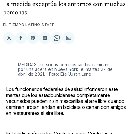
La medida exceptúa los entornos con muchas
personas
EL TIEMPO LATINO STAFF
𝕏
Compartir
Share
Compartir
Share
Compartir
en
on
en
on
via
Facebook
Pinterest
LinkedIn
WhatsApp
Email
MEDIDAS. Personas con mascarillas caminan
por una acera en Nueva York, el martes 27 de
abril de 2021. | Foto: Efe/Justin Lane.
Los funcionarios federales de salud informaron este
martes que los estadounidenses completamente
vacunados pueden ir sin mascarillas al aire libre cuando
caminan, trotan, andan en bicicleta o cenan con amigos
en restaurantes al aire libre.
Esta indicación de los Centros para el Control y la