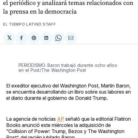
el periódico y analizará temas relacionados con
la prensa en la democracia
EL TIEMPO LATINO STAFF
𝕏
Compartir
Share
Compartir
Share
Compartir
en
on
en
on
via
Facebook
Pinterest
LinkedIn
WhatsApp
Email
PERIODISMO. Baron trabajó durante ocho años
en el Post/The Washington Post
El exeditor ejecutivo del Washington Post, Martin Baron,
se encuentra desarrollando un libro sobre sus labores en
el diario durante el gobierno de Donald Trump.
La agencia de noticias
AP
señaló que la editorial Flatiron
Books anunció este miércoles la adquisición de
“Collision of Power: Trump, Bezos y The Washington
Post”, del recién jubilado Baron.