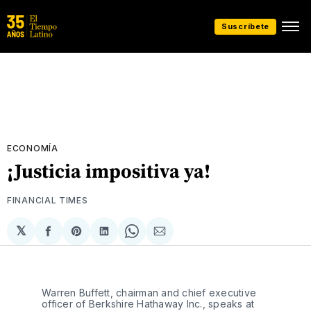
Suscríbete
ECONOMÍA
¡Justicia impositiva ya!
FINANCIAL TIMES
𝕏
Compartir
Share
Compartir
Share
Compartir
en
on
en
on
via
Facebook
Pinterest
LinkedIn
WhatsApp
Email
Warren Buffett, chairman and chief executive
officer of Berkshire Hathaway Inc., speaks at