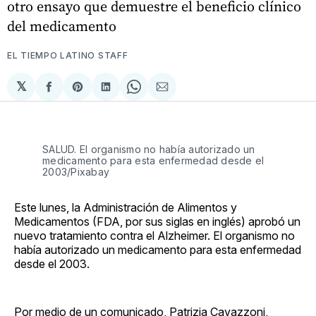
otro ensayo que demuestre el beneficio clínico
del medicamento
EL TIEMPO LATINO STAFF
𝕏
Compartir
Share
Compartir
Share
Compartir
en
on
en
on
via
Facebook
Pinterest
LinkedIn
WhatsApp
Email
SALUD. El organismo no había autorizado un
medicamento para esta enfermedad desde el
2003/Pixabay
Este lunes, la Administración de Alimentos y
Medicamentos (FDA, por sus siglas en inglés) aprobó un
nuevo tratamiento contra el Alzheimer. El organismo no
había autorizado un medicamento para esta enfermedad
desde el 2003.
Por medio de un comunicado, Patrizia Cavazzoni,