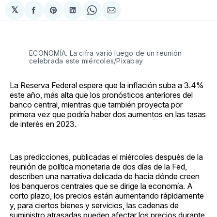
𝕏
Compartir
Share
Compartir
Share
Compartir
en
on
en
on
via
Facebook
Pinterest
LinkedIn
WhatsApp
Email
ECONOMÍA. La cifra varió luego de un reunión
celebrada este miércoles/Pixabay
La Reserva Federal espera que la inflación suba a 3.4%
este año, más alta que los pronósticos anteriores del
banco central, mientras que también proyecta por
primera vez que podría haber dos aumentos en las tasas
de interés en 2023.
Las predicciones, publicadas el miércoles después de la
reunión de política monetaria de dos días de la Fed,
describen una narrativa delicada de hacia dónde creen
los banqueros centrales que se dirige la economía. A
corto plazo, los precios están aumentando rápidamente
y, para ciertos bienes y servicios, las cadenas de
suministro atrasadas pueden afectar los precios durante