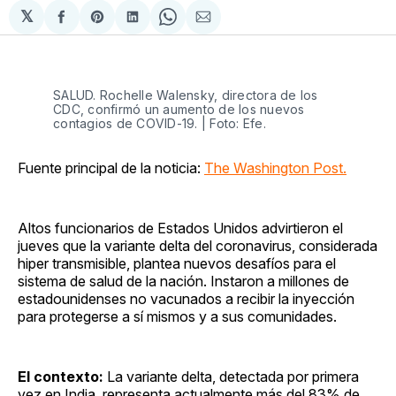
𝕏
Compartir
Share
Compartir
Share
Compartir
en
on
en
on
via
Facebook
Pinterest
LinkedIn
WhatsApp
Email
SALUD. Rochelle Walensky, directora de los
CDC, confirmó un aumento de los nuevos
contagios de COVID-19. | Foto: Efe.
Fuente principal de la noticia:
The Washington Post.
Altos funcionarios de Estados Unidos advirtieron el
jueves que la variante delta del coronavirus, considerada
hiper transmisible, plantea nuevos desafíos para el
sistema de salud de la nación. Instaron a millones de
estadounidenses no vacunados a recibir la inyección
para protegerse a sí mismos y a sus comunidades.
El contexto:
La variante delta, detectada por primera
vez en India, representa actualmente más del 83% de